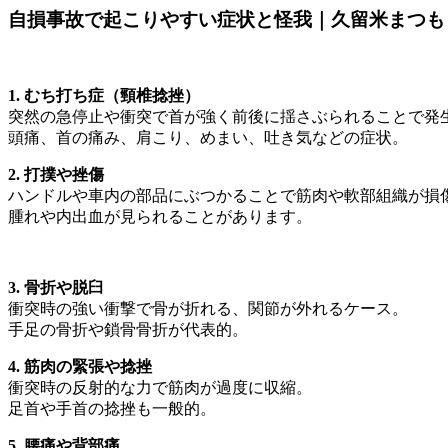
自損事故で起こりやすい症状と怪我｜久留米まつも
1. むち打ち症（頸椎捻挫）
突然の急停止や衝突で首が強く前後に揺さぶられることで発
頭痛、首の痛み、肩こり、めまい、吐き気などの症状。
2. 打撲や挫傷
ハンドルや車内の部品にぶつかることで筋肉や軟部組織が損
腫れや内出血が見られることがあります。
3. 骨折や脱臼
衝突時の強い衝撃で骨が折れる、関節が外れるケース。
手足の骨折や鎖骨骨折が代表的。
4. 筋肉の緊張や捻挫
衝突時の反射的な力で筋肉が過度に収縮。
足首や手首の捻挫も一般的。
5. 腰痛や背部痛